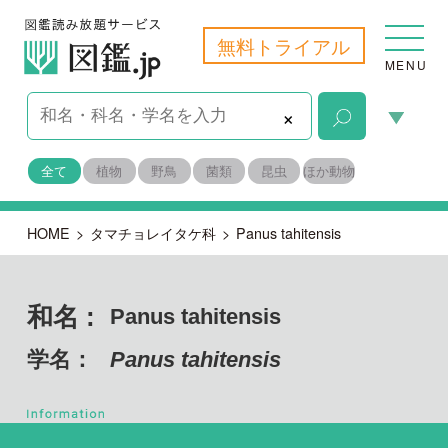
無料トライアル
MENU
×
全て
植物
野鳥
菌類
昆虫
ほか動物
HOME
>
タマチョレイタケ科
>
Panus tahitensis
和名 :
Panus tahitensis
学名：
Panus tahitensis
担子菌門 ハラタケ綱
目名：
タマチョレイタケ目