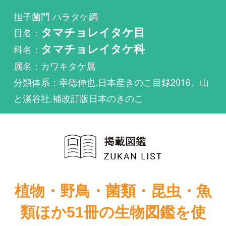
科名：
タマチョレイタケ科
属名：カワキタケ属
分類体系：幸徳伸也.日本産きのこ目録2016、山
と溪谷社.補改訂版日本のきのこ
植物・野鳥・菌類・昆虫・魚
類ほか51冊の生物図鑑を使
い放題
まずは無料トライアル
Panus tahitensisが掲載されている図鑑は1件もあり
ません。