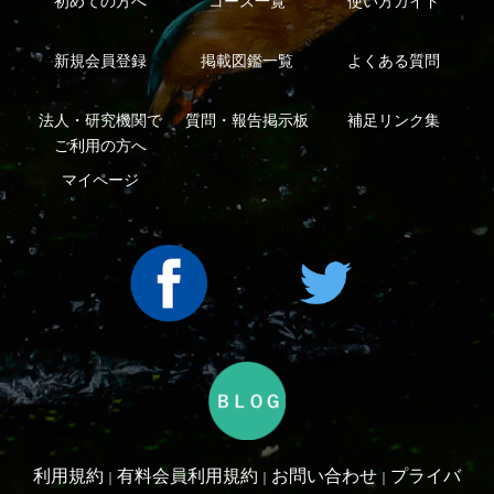
シーについて
特定商取引法に基づく表示
運営会社
インプレスグル
｜
｜
ープ
Copyright ©2016 Yama-kei Publishers co.,Ltd.
An impress Group Company. All rights reserved.