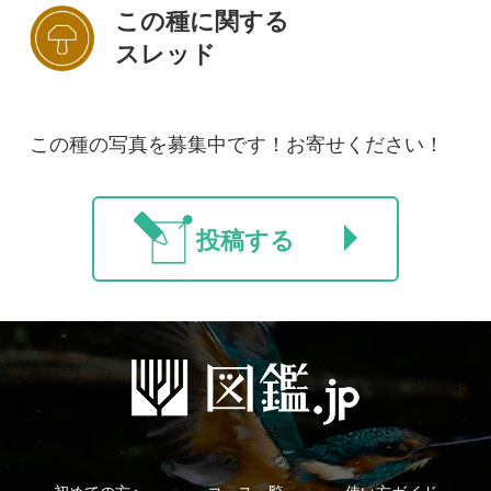
初めての方へ
コース一覧
使い方ガイド
新規会員登録
掲載図鑑一覧
よくある質問
法人・研究機関で
質問・報告掲示板
補足リンク集
ご利用の方へ
マイページ
利用規約
有料会員利用規約
お問い合わせ
プライバ
｜
｜
｜