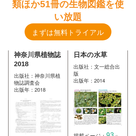
神奈川県植物誌
日本の水草
2018
出版社：文一総合出
版
出版社：神奈川県植
出版年：2014
物誌調査会
出版年：2018
93
掲載ページ：
ペー
257
掲載ページ：
ジ
ページ
図鑑を開く
図鑑を開く