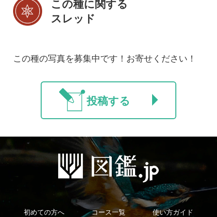
初めての方へ
コース一覧
使い方ガイド
新規会員登録
掲載図鑑一覧
よくある質問
法人・研究機関で
質問・報告掲示板
補足リンク集
ご利用の方へ
マイページ
利用規約
有料会員利用規約
お問い合わせ
プライバ
｜
｜
｜
シーについて
特定商取引法に基づく表示
運営会社
インプレスグル
｜
｜
ープ