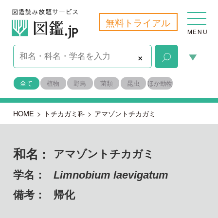
無料トライアル
MENU
×
全て
植物
野鳥
菌類
昆虫
ほか動物
HOME
>
トチカガミ科
>
アマゾントチカガミ
和名 :
アマゾントチカガミ
学名：
Limnobium laevigatum
備考：
帰化
目名：
オモダカ目