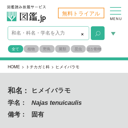
無料トライアル
MENU
×
全て
植物
野鳥
菌類
昆虫
ほか動物
HOME
>
トチカガミ科
>
ヒメイバラモ
和名 :
ヒメイバラモ
学名：
Najas tenuicaulis
備考：
固有
目名：
オモダカ目