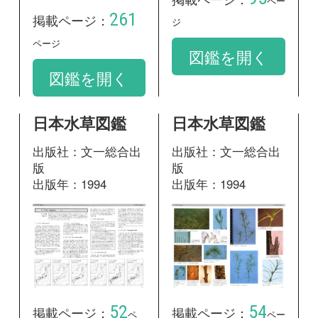
52
54
掲載ページ：
掲載ページ：
ペ
ペー
ージ
ジ
図鑑を開く
図鑑を開く
神奈川県植物誌
2001
出版社：神奈川県立
生命の星・地球博物
館
出版年：2001