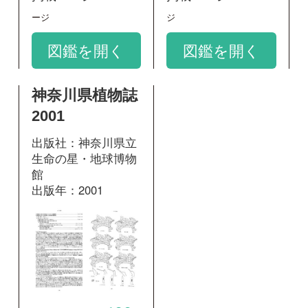
188
掲載ページ：
ページ
図鑑を開く
和名：
ヒメイバラモ
google scholar