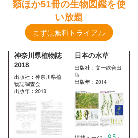
神奈川県植物誌
日本の水草
2018
出版社：文一総合出
版
出版社：神奈川県植
出版年：2014
物誌調査会
出版年：2018
95
掲載ページ：
ペー
261
掲載ページ：
ジ
ページ
図鑑を開く
図鑑を開く
日本水草図鑑
日本水草図鑑
出版社：文一総合出
出版社：文一総合出
版
版
出版年：1994
出版年：1994