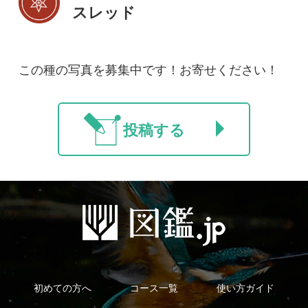
利用規約
有料会員利用規約
お問い合わせ
プライバ
｜
｜
｜
シーについて
特定商取引法に基づく表示
運営会社
インプレスグル
｜
｜
ープ
Copyright ©2016 Yama-kei Publishers co.,Ltd.
An impress Group Company. All rights reserved.