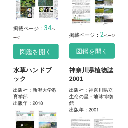
28
掲載ページ：
ペ
173
掲載ページ：
ペ
ージ
ージ
図鑑を開く
図鑑を開く
和名：
ミズオオバコ
google scholar
学名：