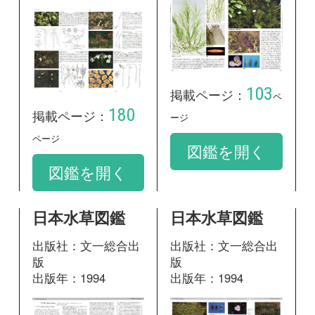
出版社：文一総合出
出版社：文一総合出
版
版
出版年：1994
出版年：1994
28
30
掲載ページ：
掲載ページ：
ペ
ペー
ージ
ジ
図鑑を開く
図鑑を開く
野に咲く花 増
水草ハンドブッ
補改訂新版
ク
出版社：山と溪谷社
出版社：新潟大学教
出版年：2013
育学部
出版年：2018