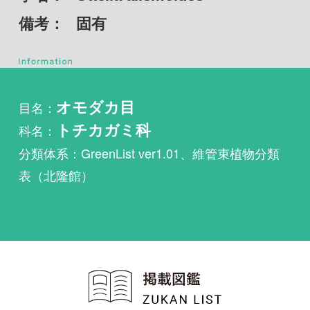
目名：
オモダカ目
科名：
トチカガミ科
分類体系：GreenList ver1.01、維管束植物分類
表（北隆館）
植物・野鳥・菌類・昆虫・魚
類ほか51冊の生物図鑑を使
い放題