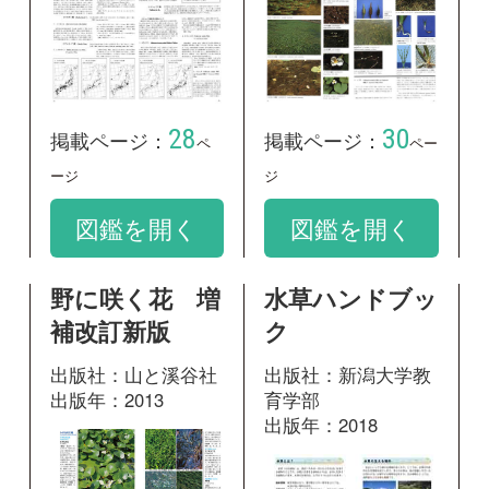
34
掲載ページ：
ペ
2
掲載ページ：
ページ
ージ
図鑑を開く
図鑑を開く
水草ハンドブ
神奈川県植物誌
ック
2001
出版社：新潟大学教
出版社：神奈川県立
育学部
生命の星・地球博物
出版年：2018
館
出版年：2001