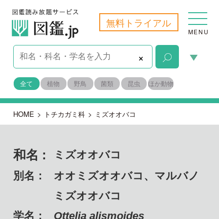
無料トライアル
MENU
×
全て
植物
野鳥
菌類
昆虫
ほか動物
HOME
>
トチカガミ科
>
ミズオオバコ
和名 :
ミズオオバコ
別名：
オオミズオオバコ、マルバノ
ミズオオバコ
学名：
Ottelia alismoides
備考：
固有