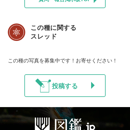
利用規約
有料会員利用規約
お問い合わせ
プライバ
｜
｜
｜
シーについて
特定商取引法に基づく表示
運営会社
インプレスグル
｜
｜
ープ
Copyright ©2016 Yama-kei Publishers co.,Ltd.
An impress Group Company. All rights reserved.