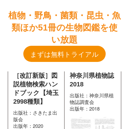
まずは無料トライアル
［改訂新版］図
神奈川県植物誌
説植物検索ハン
2018
ドブック【埼玉
出版社：神奈川県植
2998種類】
物誌調査会
出版年：2018
出版社：さきたま出
版会
出版年：2020
258
掲載ページ：
ペ
ージ
84
掲載ページ：
ペ
図鑑を開く
ージ
図鑑を開く