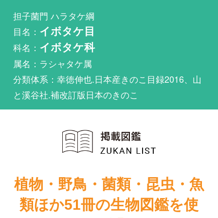
科名：
イボタケ科
属名：ラシャタケ属
分類体系：幸徳伸也.日本産きのこ目録2016、山
と溪谷社.補改訂版日本のきのこ
植物・野鳥・菌類・昆虫・魚
類ほか51冊の生物図鑑を使
い放題
まずは無料トライアル
新装版山溪フィ
ールドブック