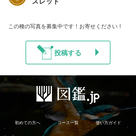
新規会員登録
掲載図鑑一覧
よくある質問
法人・研究機関で
質問・報告掲示板
補足リンク集
ご利用の方へ
マイページ
利用規約
有料会員利用規約
お問い合わせ
プライバ
｜
｜
｜
シーについて
特定商取引法に基づく表示
運営会社
インプレスグル
｜
｜
ープ