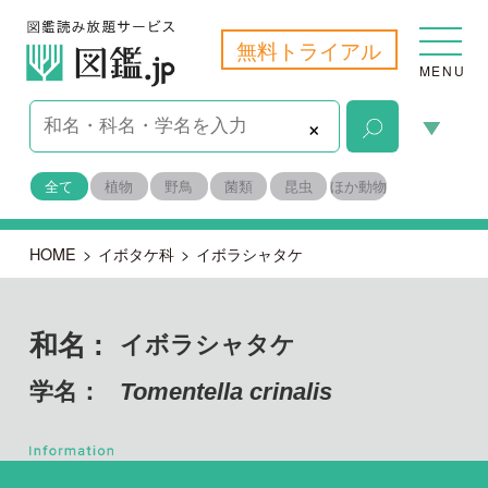
無料トライアル
MENU
×
全て
植物
野鳥
菌類
昆虫
ほか動物
HOME
>
イボタケ科
>
イボラシャタケ
和名 :
イボラシャタケ
学名：
Tomentella crinalis
担子菌門 ハラタケ綱
目名：
イボタケ目