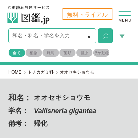
無料トライアル
MENU
×
全て
植物
野鳥
菌類
昆虫
ほか動物
HOME
>
トチカガミ科
>
オオセキショウモ
和名 :
オオセキショウモ
学名：
Vallisneria gigantea
備考：
帰化
目名：
オモダカ目