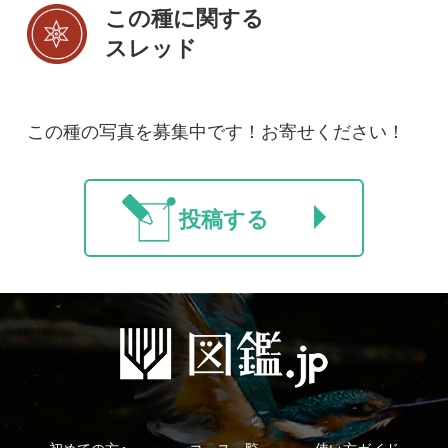
利用規約
有料会員利用規約
お問い合わせ
プライバ
｜
｜
｜
シーについて
特定商取引法に基づく表示
運営会社
インプレスグル
｜
｜
ープ
Copyright ©2016 Yama-kei Publishers co.,Ltd.