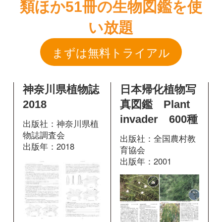
神奈川県植物誌
日本帰化植物写
2018
真図鑑 Plant
invader 600種
出版社：神奈川県植
物誌調査会
出版社：全国農村教
出版年：2018
育協会
出版年：2001
258
掲載ページ：
405
掲載ページ：
ページ
ペ
ージ
図鑑を開く
図鑑を開く
日本の水草
日本水草図鑑
出版社：文一総合出
出版社：文一総合出