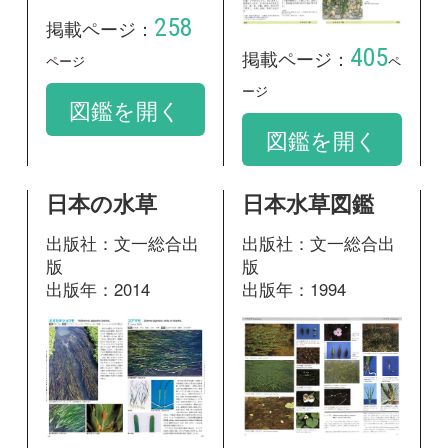
版
版
出版年：2014
出版年：1994
108
31
掲載ページ：
掲載ページ：
ペー
ページ
ジ
図鑑を開く
図鑑を開く
神奈川県植物誌
2001
出版社：神奈川県立
生命の星・地球博物
館
出版年：2001