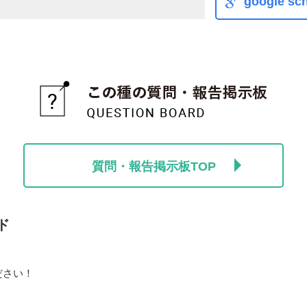
google sch
質問・報告掲示板TOP
ド
ださい！