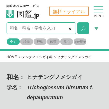
無料トライアル
MENU
×
全て
植物
野鳥
菌類
昆虫
ほか動物
HOME
>
テングノメシガイ科
>
ヒナテングノメシガイ
和名 :
ヒナテングノメシガイ
学名：
Trichoglossum hirsutum f.
depauperatum
子のう菌門 ズキンタケ綱