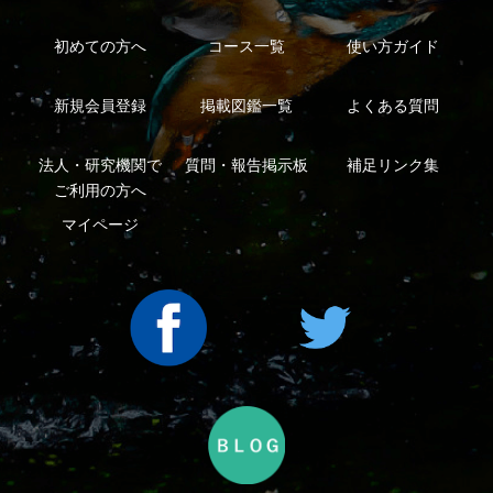
利用規約
有料会員利用規約
お問い合わせ
プライバ
｜
｜
｜
シーについて
特定商取引法に基づく表示
運営会社
インプレスグル
｜
｜
ープ
Copyright ©2016 Yama-kei Publishers co.,Ltd.
An impress Group Company. All rights reserved.