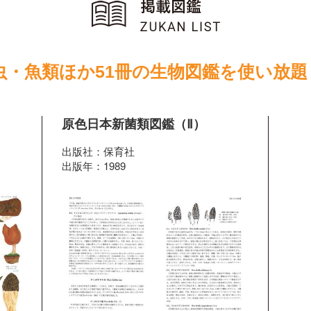
虫・魚類ほか51冊の生物図鑑を使い放題
原色日本新菌類図鑑（Ⅱ）
出版社：保育社
出版年：1989