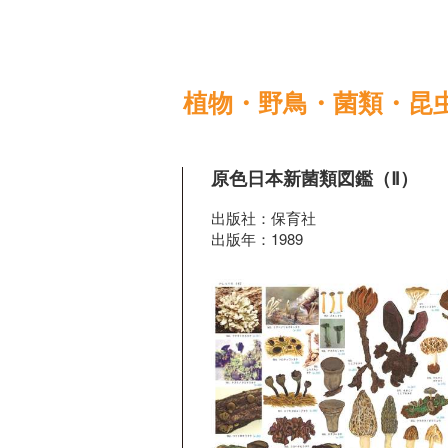
植物・野鳥・菌類・昆
原色日本新菌類図鑑（Ⅱ）
出版社：保育社
出版年：1989