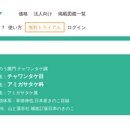
価格
法人向け
掲載図鑑一覧
は？
使い方
無料トライアル
ログイン
のう菌門 チャワンタケ綱
名：
チャワンタケ目
名：
アミガサタケ科
名：アミガサタケ属
類体系：幸徳伸也.日本産きのこ目録
016、山と溪谷社.補改訂版日本のきのこ