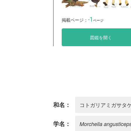
-1
掲載ページ：
ページ
図鑑を開く
コトガリアミガサタ
和名：
Morchella angusticep
学名：