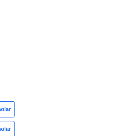
olar
olar