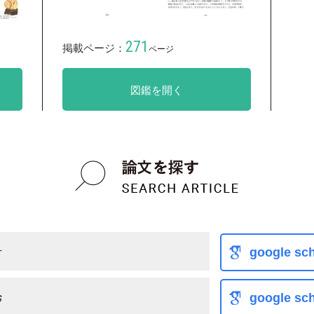
271
掲載ページ：
ページ
図鑑を開く
ケ
google sch
s
google sch