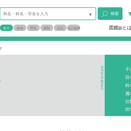
×
検索
図鑑jpと
全て
植物
野鳥
菌類
昆虫
ほか動物
ケ
子
目
s
科
属
分
2