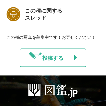
初めての方へ
コース一覧
使い方ガイド
新規会員登録
掲載図鑑一覧
よくある質問
法人・研究機関で
質問・報告掲示板
補足リンク集
ご利用の方へ
マイページ
利用規約
有料会員利用規約
お問い合わせ
プライバ
｜
｜
｜
シーについて
特定商取引法に基づく表示
運営会社
インプレスグル
｜
｜