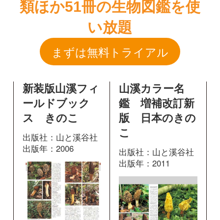
新装版山溪フィ
山溪カラー名
ールドブック
鑑 増補改訂新
ス きのこ
版 日本のきの
こ
出版社：山と溪谷社
出版年：2006
出版社：山と溪谷社
出版年：2011
313
掲載ページ：
566
掲載ページ：
ページ
ペ
ージ
図鑑を開く
図鑑を開く