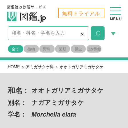
無料トライアル
MENU
×
全て
植物
野鳥
菌類
昆虫
ほか動物
HOME
>
アミガサタケ科
>
オオトガリアミガサタケ
和名 :
オオトガリアミガサタケ
別名：
ナガアミガサタケ
学名：
Morchella elata
子のう菌門 チャワンタケ綱