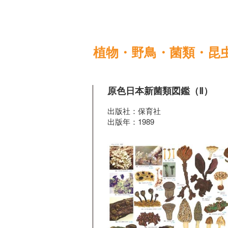
植物・野鳥・菌類・昆
原色日本新菌類図鑑（Ⅱ）
出版社：保育社
出版年：1989