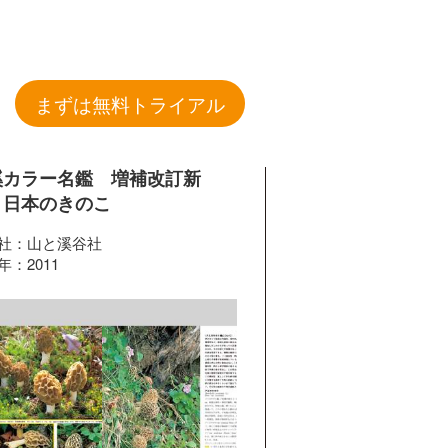
まずは無料トライアル
溪カラー名鑑 増補改訂新
 日本のきのこ
社：山と溪谷社
年：2011