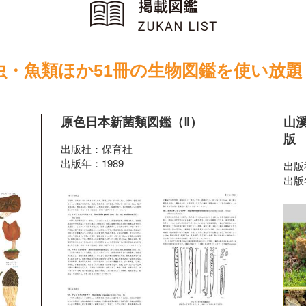
虫・魚類ほか51冊の生物図鑑を使い放題
原色日本新菌類図鑑（Ⅱ）
山
版
出版社：保育社
出版年：1989
出版
出版