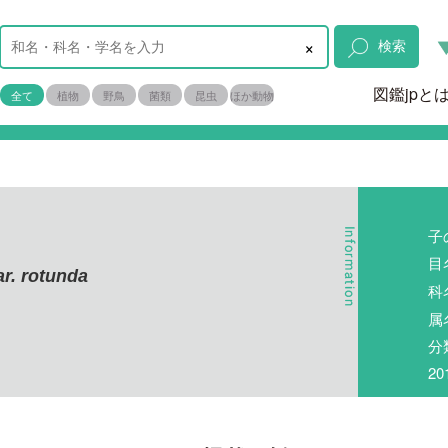
×
検索
図鑑jpと
全て
植物
野鳥
菌類
昆虫
ほか動物
子
目
ar. rotunda
科
属
分
2