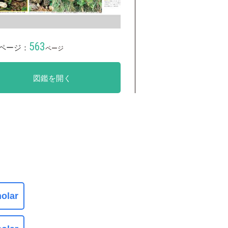
563
ページ：
ページ
図鑑を開く
olar