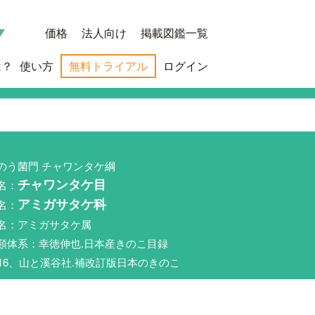
価格
法人向け
掲載図鑑一覧
は？
使い方
無料トライアル
ログイン
のう菌門 チャワンタケ綱
名：
チャワンタケ目
名：
アミガサタケ科
名：アミガサタケ属
類体系：幸徳伸也.日本産きのこ目録
016、山と溪谷社.補改訂版日本のきのこ