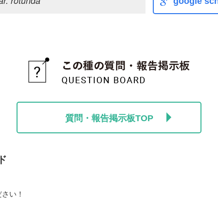
ar. rotunda
google sch
質問・報告掲示板TOP
ド
ださい！