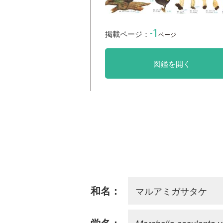
-1
掲載ページ：
ページ
図鑑を開く
マルアミガサタケ
和名：