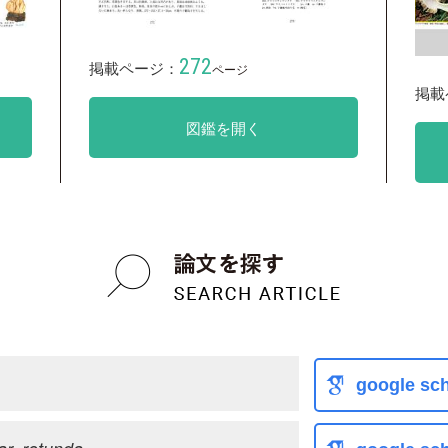
272
掲載ページ：
ページ
掲載
図鑑を開く
google sch