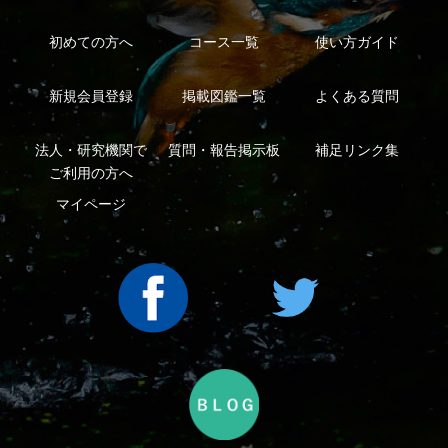
利用規約
有料会員利用規約
お問い合わせ
プライバ
｜
｜
｜
シーについて
特定商取引法に基づく表示
運営会社
インプレスグル
｜
｜
ープ
Copyright ©2016 Yama-kei Publishers co.,Ltd.
An impress Group Company. All rights reserved.