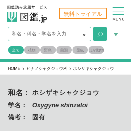
無料トライアル
MENU
×
全て
植物
野鳥
菌類
昆虫
ほか動物
HOME
>
ヒナノシャクジョウ科
>
ホシザキシャクジョウ
和名 :
ホシザキシャクジョウ
学名：
Oxygyne shinzatoi
備考：
固有
目名：
ヤマノイモ目