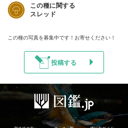
初めての方へ
コース一覧
使い方ガイド
新規会員登録
掲載図鑑一覧
よくある質問
法人・研究機関で
質問・報告掲示板
補足リンク集
ご利用の方へ
マイページ
利用規約
有料会員利用規約
お問い合わせ
プライバ
｜
｜
｜