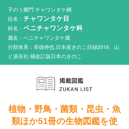
科名：
ベニチャワンタケ科
属名：ベニチャワンタケ属
分類体系：幸徳伸也.日本産きのこ目録2016、山
と溪谷社.補改訂版日本のきのこ
植物・野鳥・菌類・昆虫・魚
類ほか51冊の生物図鑑を使
い放題
まずは無料トライアル
Sarcoscypha hosoyaeが掲載されている図鑑は1件も
ありません。