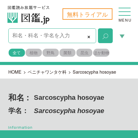
無料トライアル
MENU
×
全て
植物
野鳥
菌類
昆虫
ほか動物
HOME
>
ベニチャワンタケ科
>
Sarcoscypha hosoyae
和名 :
Sarcoscypha hosoyae
学名：
Sarcoscypha hosoyae
子のう菌門 チャワンタケ綱
目名：
チャワンタケ目