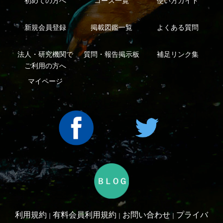
シーについて
特定商取引法に基づく表示
運営会社
インプレスグル
｜
｜
ープ
Copyright ©2016 Yama-kei Publishers co.,Ltd.
An impress Group Company. All rights reserved.