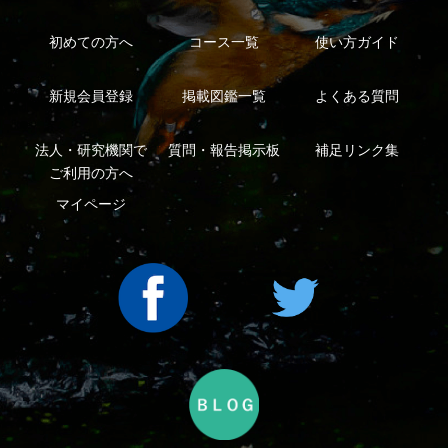
利用規約
有料会員利用規約
お問い合わせ
プライバ
｜
｜
｜
シーについて
特定商取引法に基づく表示
運営会社
インプレスグル
｜
｜
ープ
Copyright ©2016 Yama-kei Publishers co.,Ltd.
An impress Group Company. All rights reserved.