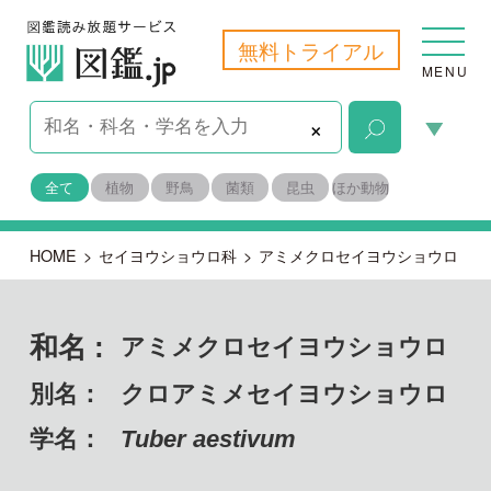
無料トライアル
MENU
×
全て
植物
野鳥
菌類
昆虫
ほか動物
HOME
>
セイヨウショウロ科
>
アミメクロセイヨウショウロ
和名 :
アミメクロセイヨウショウロ
別名：
クロアミメセイヨウショウロ
学名：
Tuber aestivum
子のう菌門 チャワンタケ綱