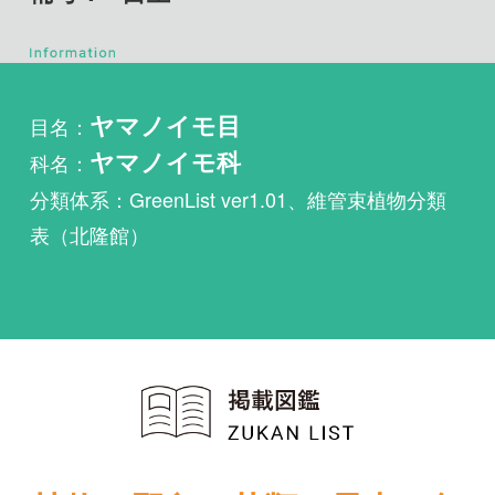
目名：
ヤマノイモ目
科名：
ヤマノイモ科
分類体系：GreenList ver1.01、維管束植物分類
表（北隆館）
植物・野鳥・菌類・昆虫・魚
類ほか51冊の生物図鑑を使
い放題
まずは無料トライアル