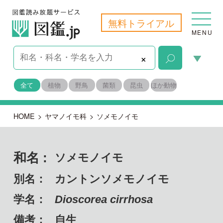
無料トライアル
MENU
×
全て
植物
野鳥
菌類
昆虫
ほか動物
HOME
>
ヤマノイモ科
>
ソメモノイモ
和名 :
ソメモノイモ
別名：
カントンソメモノイモ
学名：
Dioscorea cirrhosa
備考：
自生