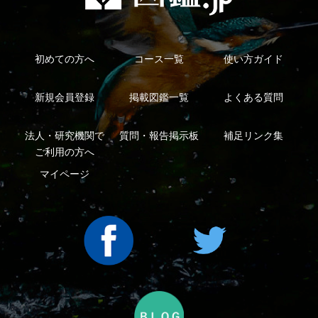
利用規約
有料会員利用規約
お問い合わせ
プライバ
｜
｜
｜
シーについて
特定商取引法に基づく表示
運営会社
インプレスグル
｜
｜
ープ
Copyright ©2016 Yama-kei Publishers co.,Ltd.
An impress Group Company. All rights reserved.