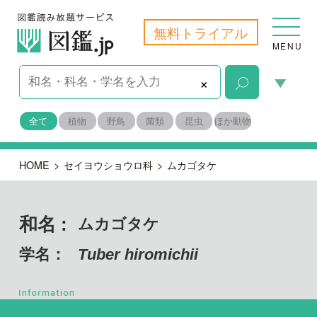
無料トライアル
MENU
×
全て
植物
野鳥
菌類
昆虫
ほか動物
HOME
>
セイヨウショウロ科
>
ムカゴタケ
和名 :
ムカゴタケ
学名：
Tuber hiromichii
子のう菌門 チャワンタケ綱
目名：
チャワンタケ目