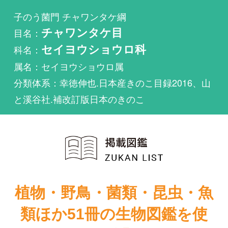
科名：
セイヨウショウロ科
属名：セイヨウショウロ属
分類体系：幸徳伸也.日本産きのこ目録2016、山
と溪谷社.補改訂版日本のきのこ
植物・野鳥・菌類・昆虫・魚
類ほか51冊の生物図鑑を使
い放題
まずは無料トライアル
原色日本新菌類
図鑑（Ⅱ）