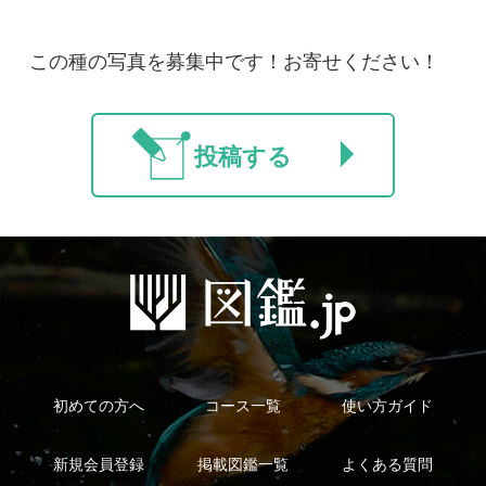
法人・研究機関で
質問・報告掲示板
補足リンク集
ご利用の方へ
マイページ
利用規約
有料会員利用規約
お問い合わせ
プライバ
｜
｜
｜
シーについて
特定商取引法に基づく表示
運営会社
インプレスグル
｜
｜
ープ