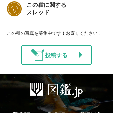
初めての方へ
コース一覧
使い方ガイド
新規会員登録
掲載図鑑一覧
よくある質問
法人・研究機関で
質問・報告掲示板
補足リンク集
ご利用の方へ
マイページ
利用規約
有料会員利用規約
お問い合わせ
プライバ
｜
｜
｜