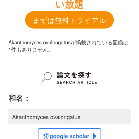
和名：
Akanthomyces ovalongatus
google scholar
学名：
Akanthomyces ovalongatus
google scholar