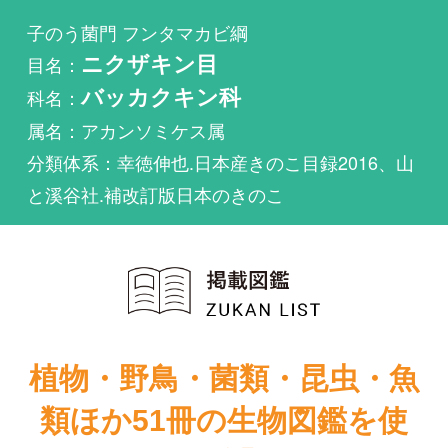
科名：
バッカクキン科
属名：アカンソミケス属
分類体系：幸徳伸也.日本産きのこ目録2016、山
と溪谷社.補改訂版日本のきのこ
植物・野鳥・菌類・昆虫・魚
類ほか51冊の生物図鑑を使
い放題
まずは無料トライアル
Akanthomyces ovalongatusが掲載されている図鑑は
1件もありません。