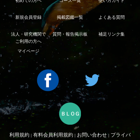
シーについて
特定商取引法に基づく表示
運営会社
インプレスグル
｜
｜
ープ
Copyright ©2016 Yama-kei Publishers co.,Ltd.
An impress Group Company. All rights reserved.