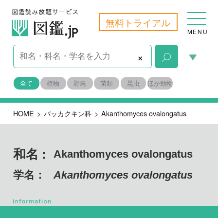
無料トライアル
MENU
×
全て
植物
野鳥
菌類
昆虫
ほか動物
HOME
>
バッカクキン科
>
Akanthomyces ovalongatus
和名 :
Akanthomyces ovalongatus
学名：
Akanthomyces ovalongatus
子のう菌門 フンタマカビ綱
目名：
ニクザキン目