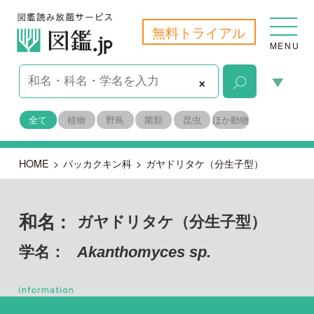
無料トライアル
MENU
×
全て
植物
野鳥
菌類
昆虫
ほか動物
HOME
>
バッカクキン科
>
ガヤドリタケ（分生子型）
和名 :
ガヤドリタケ（分生子型）
学名：
Akanthomyces sp.
子のう菌門 フンタマカビ綱
目名：
ニクザキン目