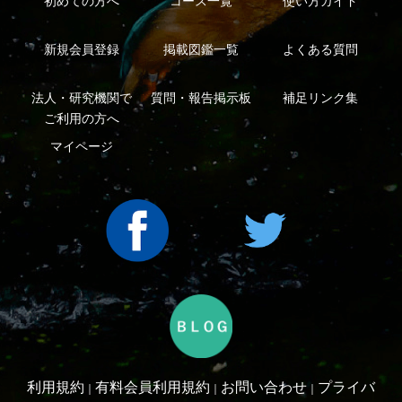
シーについて
特定商取引法に基づく表示
運営会社
インプレスグル
｜
｜
ープ
Copyright ©2016 Yama-kei Publishers co.,Ltd.
An impress Group Company. All rights reserved.