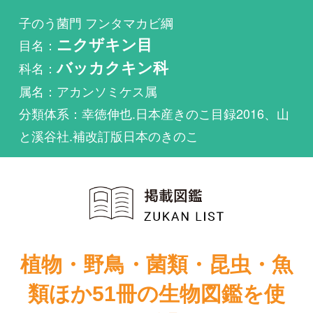
科名：
バッカクキン科
属名：アカンソミケス属
分類体系：幸徳伸也.日本産きのこ目録2016、山
と溪谷社.補改訂版日本のきのこ
植物・野鳥・菌類・昆虫・魚
類ほか51冊の生物図鑑を使
い放題
まずは無料トライアル
ガヤドリタケ（分生子型）が掲載されている図鑑は
1件もありません。