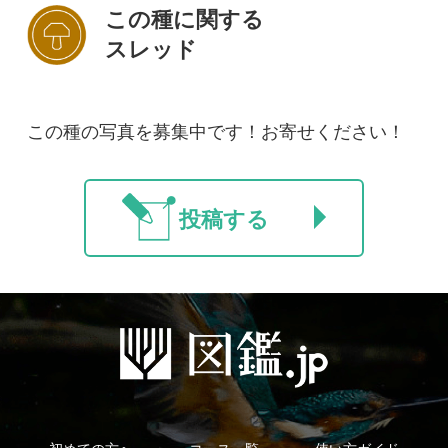
初めての方へ
コース一覧
使い方ガイド
新規会員登録
掲載図鑑一覧
よくある質問
法人・研究機関で
質問・報告掲示板
補足リンク集
ご利用の方へ
マイページ
利用規約
有料会員利用規約
お問い合わせ
プライバ
｜
｜
｜