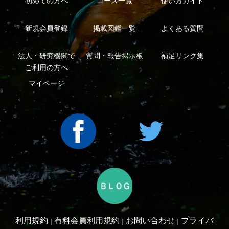
シーについて
特定商取引法に基づく表示
運営会社
インプレスグル
｜
｜
ープ
Copyright ©2016 Yama-kei Publishers co.,Ltd.
An impress Group Company. All rights reserved.