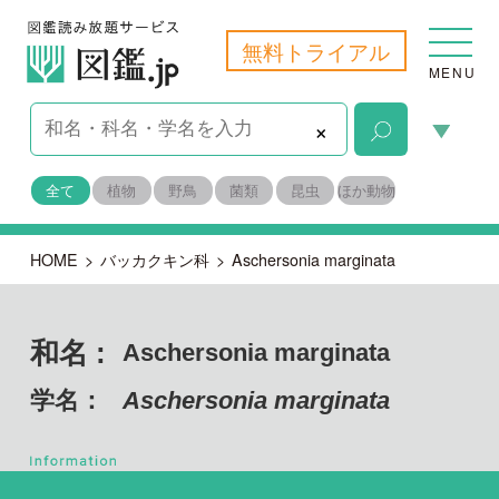
無料トライアル
MENU
×
全て
植物
野鳥
菌類
昆虫
ほか動物
HOME
>
バッカクキン科
>
Aschersonia marginata
和名 :
Aschersonia marginata
学名：
Aschersonia marginata
子のう菌門 フンタマカビ綱
目名：
ニクザキン目