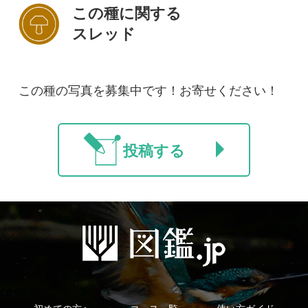
初めての方へ
コース一覧
使い方ガイド
新規会員登録
掲載図鑑一覧
よくある質問
法人・研究機関で
質問・報告掲示板
補足リンク集
ご利用の方へ
マイページ
利用規約
有料会員利用規約
お問い合わせ
プライバ
｜
｜
｜