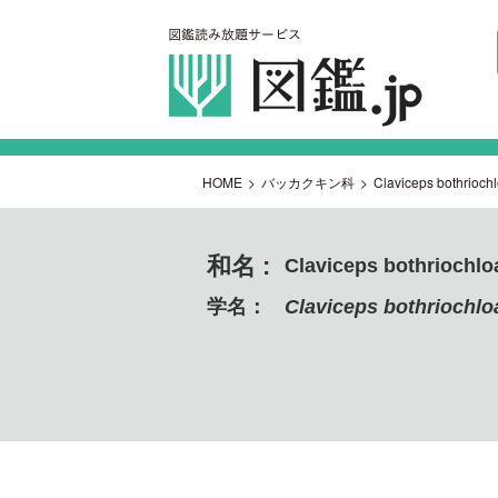
HOME
>
バッカクキン科
>
Claviceps bothrioch
和名 :
Claviceps bothriochlo
学名：
Claviceps bothriochlo