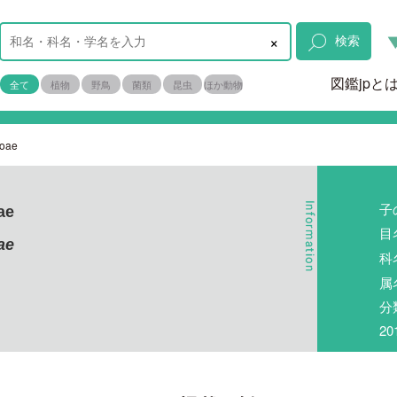
×
検索
図鑑jpと
全て
植物
野鳥
菌類
昆虫
ほか動物
loae
子
ae
目
ae
科
属
分
2