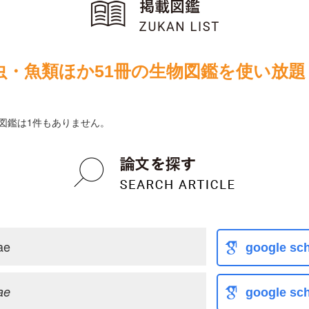
虫・魚類ほか51冊の生物図鑑を使い放題
されている図鑑は1件もありません。
ae
google sch
ae
google sch