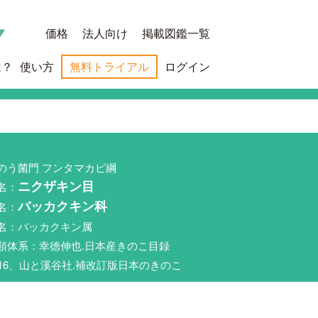
価格
法人向け
掲載図鑑一覧
は？
使い方
無料トライアル
ログイン
のう菌門 フンタマカビ綱
名：
ニクザキン目
名：
バッカクキン科
名：バッカクキン属
類体系：幸徳伸也.日本産きのこ目録
016、山と溪谷社.補改訂版日本のきのこ