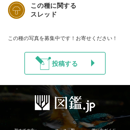
初めての方へ
コース一覧
使い方ガイド
新規会員登録
掲載図鑑一覧
よくある質問
法人・研究機関で
質問・報告掲示板
補足リンク集
ご利用の方へ
マイページ
利用規約
有料会員利用規約
お問い合わせ
プライバ
｜
｜
｜