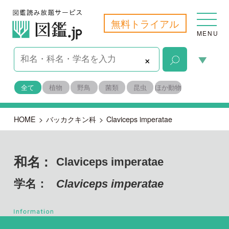
無料トライアル
MENU
×
全て
植物
野鳥
菌類
昆虫
ほか動物
HOME
>
バッカクキン科
>
Claviceps imperatae
和名 :
Claviceps imperatae
学名：
Claviceps imperatae
子のう菌門 フンタマカビ綱
目名：
ニクザキン目