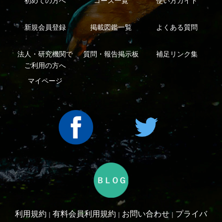
シーについて
特定商取引法に基づく表示
運営会社
インプレスグル
｜
｜
ープ
Copyright ©2016 Yama-kei Publishers co.,Ltd.
An impress Group Company. All rights reserved.