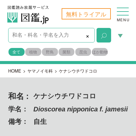
無料トライアル
MENU
×
全て
植物
野鳥
菌類
昆虫
ほか動物
HOME
>
ヤマノイモ科
>
ケナシウチワドコロ
和名 :
ケナシウチワドコロ
学名：
Dioscorea nipponica f. jamesii
備考：
自生
目名：
ヤマノイモ目