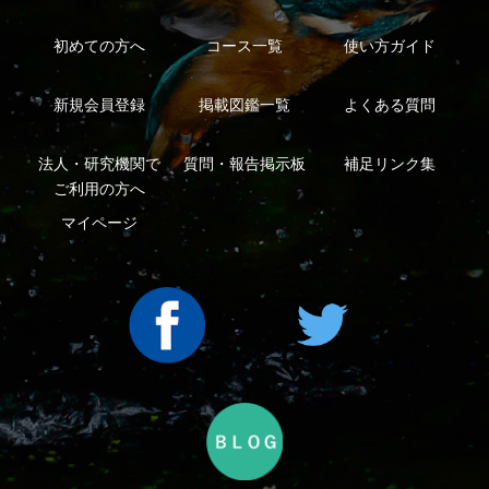
利用規約
有料会員利用規約
お問い合わせ
プライバ
｜
｜
｜
シーについて
特定商取引法に基づく表示
運営会社
インプレスグル
｜
｜
ープ
Copyright ©2016 Yama-kei Publishers co.,Ltd.
An impress Group Company. All rights reserved.