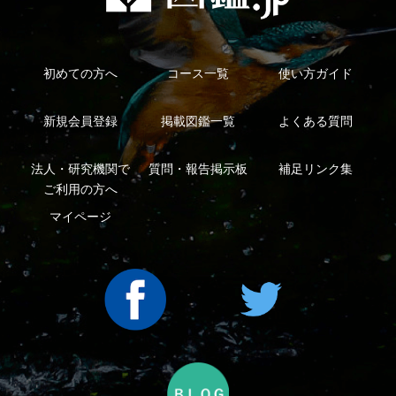
利用規約
有料会員利用規約
お問い合わせ
プライバ
｜
｜
｜
シーについて
特定商取引法に基づく表示
運営会社
インプレスグル
｜
｜
ープ
Copyright ©2016 Yama-kei Publishers co.,Ltd.
An impress Group Company. All rights reserved.