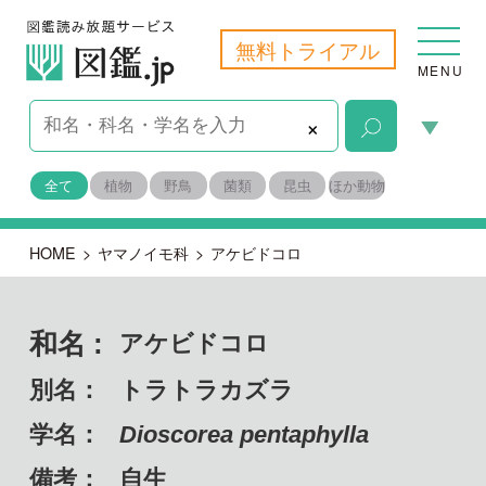
無料トライアル
MENU
×
全て
植物
野鳥
菌類
昆虫
ほか動物
HOME
>
ヤマノイモ科
>
アケビドコロ
和名 :
アケビドコロ
別名：
トラトラカズラ
学名：
Dioscorea pentaphylla
備考：
自生