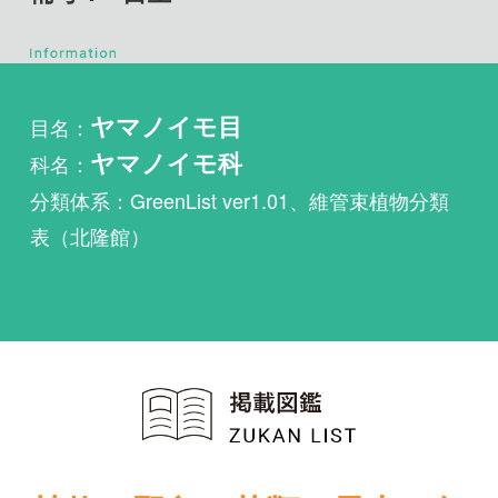
目名：
ヤマノイモ目
科名：
ヤマノイモ科
分類体系：GreenList ver1.01、維管束植物分類
表（北隆館）
植物・野鳥・菌類・昆虫・魚
類ほか51冊の生物図鑑を使
い放題
まずは無料トライアル