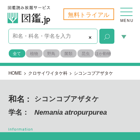
無料トライアル
MENU
×
全て
植物
野鳥
菌類
昆虫
ほか動物
HOME
>
クロサイワイタケ科
>
シコンコブアザタケ
和名 :
シコンコブアザタケ
学名：
Nemania atropurpurea
子のう菌門 フンタマカビ綱
目名：
クロサイワイタケ目