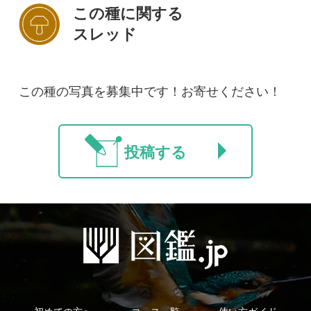
初めての方へ
コース一覧
使い方ガイド
新規会員登録
掲載図鑑一覧
よくある質問
法人・研究機関で
質問・報告掲示板
補足リンク集
ご利用の方へ
マイページ
利用規約
有料会員利用規約
お問い合わせ
プライバ
｜
｜
｜