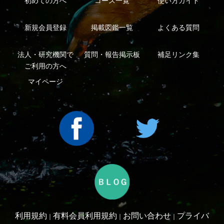
シーについて
特定商取引法に基づく表示
運営会社
インプレスグル
｜
｜
ープ
Copyright ©2016 Yama-kei Publishers co.,Ltd.
An impress Group Company. All rights reserved.