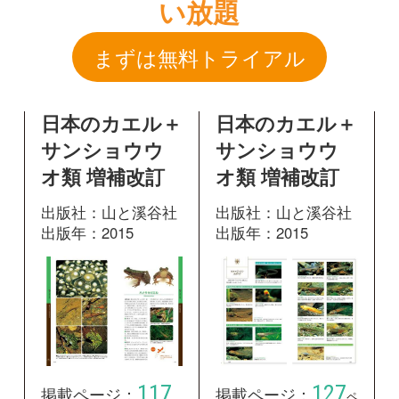
オ類 増補改訂
オ類 増補改訂
出版社：山と溪谷社
出版社：山と溪谷社
出版年：2015
出版年：2015
117
127
掲載ページ：
掲載ページ：
ペ
ページ
ージ
図鑑を開く
図鑑を開く
日本のカエル＋
サンショウウ
オ類 増補改訂
出版社：山と溪谷社