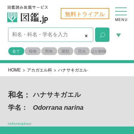
無料トライアル
MENU
×
全て
植物
野鳥
菌類
昆虫
ほか動物
HOME
>
アカガエル科
>
ハナサキガエル
和名 :
ハナサキガエル
学名：
Odorrana narina
脊索動物門 両生綱
目名：
無尾目