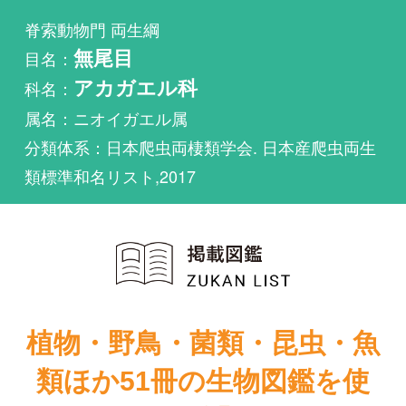
科名：
アカガエル科
属名：ニオイガエル属
分類体系：日本爬虫両棲類学会. 日本産爬虫両生
類標準和名リスト,2017
植物・野鳥・菌類・昆虫・魚
類ほか51冊の生物図鑑を使
い放題
まずは無料トライアル
日本のカエル＋
日本のカエル＋
サンショウウ
サンショウウ