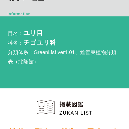
目名：
ユリ目
科名：
チゴユリ科
分類体系：GreenList ver1.01、維管束植物分類
表（北隆館）
植物・野鳥・菌類・昆虫・魚
類ほか51冊の生物図鑑を使
い放題
まずは無料トライアル