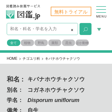
無料トライアル
MENU
×
全て
植物
野鳥
菌類
昆虫
ほか動物
HOME
>
チゴユリ科
>
キバナホウチャクソウ
和名 :
キバナホウチャクソウ
別名：
コガネホウチャクソウ
学名：
Disporum uniflorum
備考：
自生