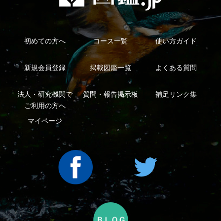
利用規約
有料会員利用規約
お問い合わせ
プライバ
｜
｜
｜
シーについて
特定商取引法に基づく表示
運営会社
インプレスグル
｜
｜
ープ
Copyright ©2016 Yama-kei Publishers co.,Ltd.
An impress Group Company. All rights reserved.