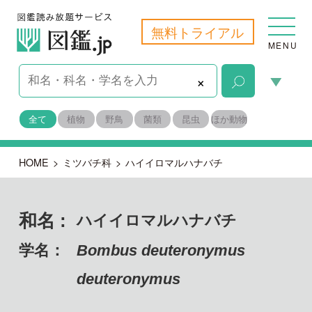
無料トライアル
MENU
×
全て
植物
野鳥
菌類
昆虫
ほか動物
HOME
>
ミツバチ科
>
ハイイロマルハナバチ
和名 :
ハイイロマルハナバチ
学名：
Bombus deuteronymus
deuteronymus
節足動物門 昆虫綱