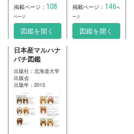
149
掲載ページ：
ページ
図鑑を開く
和名：
ハイイロマルハナバチ
google scholar