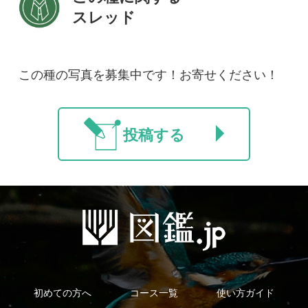
利用規約
有料会員利用規約
お問い合わせ
プライバ
｜
｜
｜
シーについて
特定商取引法に基づく表示
運営会社
インプレスグル
｜
｜
ープ
Copyright ©2016 Yama-kei Publishers co.,Ltd.
An impress Group Company. All rights reserved.