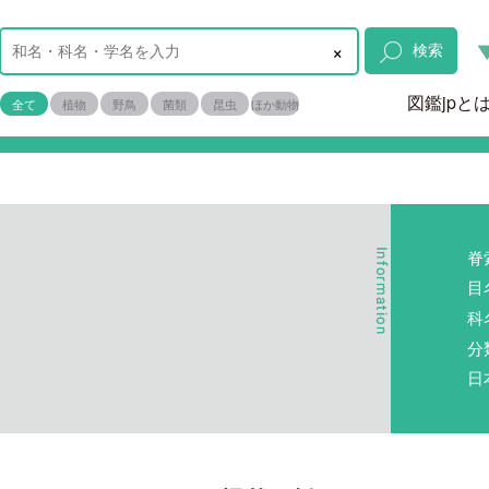
×
検索
図鑑jpと
全て
植物
野鳥
菌類
昆虫
ほか動物
脊
目
科
分
日