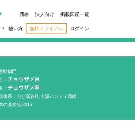
価格
法人向け
掲載図鑑一覧
は？
使い方
無料トライアル
ログイン
索動物門
名：
チョウザメ目
名：
チョウザメ科
類体系：山と溪谷社.山溪ハンディ図鑑
本の淡水魚,2015