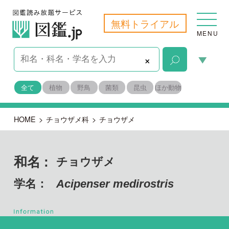
無料トライアル
MENU
×
全て
植物
野鳥
菌類
昆虫
ほか動物
HOME
>
チョウザメ科
>
チョウザメ
和名 :
チョウザメ
学名：
Acipenser medirostris
脊索動物門
目名：
チョウザメ目