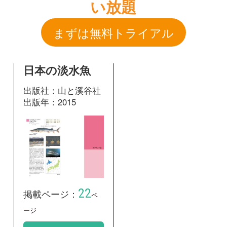
出版社：山と溪谷社
出版年：2015
22
掲載ページ：
ペ
ージ
図鑑を開く
和名：