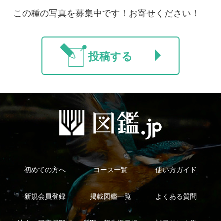
法人・研究機関で
質問・報告掲示板
補足リンク集
ご利用の方へ
マイページ
利用規約
有料会員利用規約
お問い合わせ
プライバ
｜
｜
｜
シーについて
特定商取引法に基づく表示
運営会社
インプレスグル
｜
｜
ープ