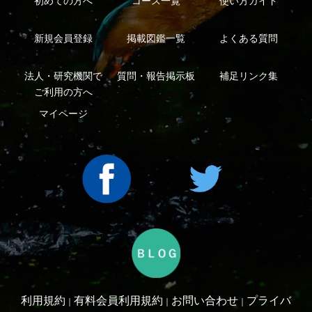
シーについて
特定商取引法に基づく表示
運営会社
インプレスグル
｜
｜
ープ
Copyright ©2016 Yama-kei Publishers co.,Ltd.
An impress Group Company. All rights reserved.