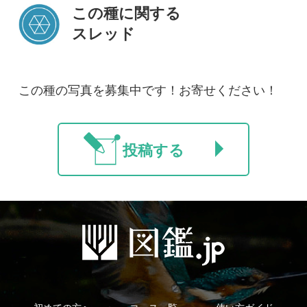
初めての方へ
コース一覧
使い方ガイド
新規会員登録
掲載図鑑一覧
よくある質問
法人・研究機関で
質問・報告掲示板
補足リンク集
ご利用の方へ
マイページ
利用規約
有料会員利用規約
お問い合わせ
プライバ
｜
｜
｜