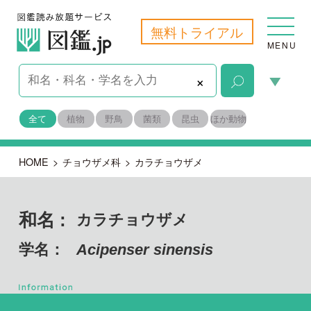
無料トライアル
MENU
×
全て
植物
野鳥
菌類
昆虫
ほか動物
HOME
>
チョウザメ科
>
カラチョウザメ
和名 :
カラチョウザメ
学名：
Acipenser sinensis
脊索動物門
目名：
チョウザメ目