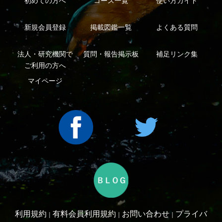
シーについて
特定商取引法に基づく表示
運営会社
インプレスグル
｜
｜
ープ
Copyright ©2016 Yama-kei Publishers co.,Ltd.
An impress Group Company. All rights reserved.