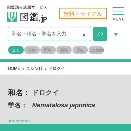
無料トライアル
MENU
×
全て
植物
野鳥
菌類
昆虫
ほか動物
HOME
>
ニシン科
>
ドロクイ
和名 :
ドロクイ
学名：
Nematalosa japonica
脊索動物門
目名：
ニシン目