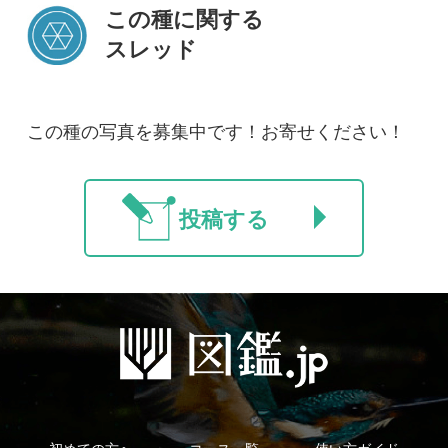
初めての方へ
コース一覧
使い方ガイド
新規会員登録
掲載図鑑一覧
よくある質問
法人・研究機関で
質問・報告掲示板
補足リンク集
ご利用の方へ
マイページ
利用規約
有料会員利用規約
お問い合わせ
プライバ
｜
｜
｜