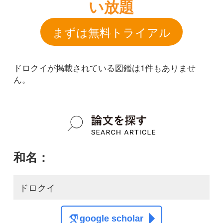
和名：
ドロクイ
google scholar
学名：
Nematalosa japonica
google scholar