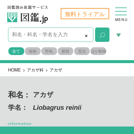
無料トライアル
MENU
×
全て
植物
野鳥
菌類
昆虫
ほか動物
HOME
>
アカザ科
>
アカザ
和名 :
アカザ
学名：
Liobagrus reinii
脊索動物門
目名：
ナマズ目