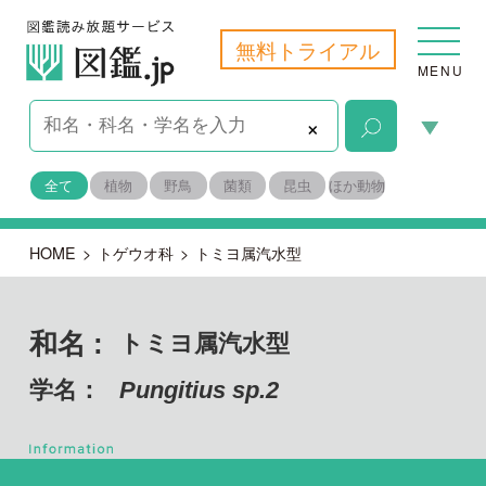
無料トライアル
MENU
×
全て
植物
野鳥
菌類
昆虫
ほか動物
HOME
>
トゲウオ科
>
トミヨ属汽水型
和名 :
トミヨ属汽水型
学名：
Pungitius sp.2
脊索動物門
目名：
トゲウオ目