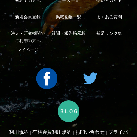
シーについて
特定商取引法に基づく表示
運営会社
インプレスグル
｜
｜
ープ
Copyright ©2016 Yama-kei Publishers co.,Ltd.
An impress Group Company. All rights reserved.