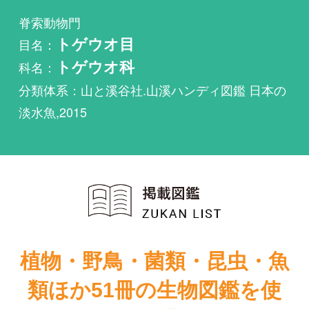
科名：
トゲウオ科
分類体系：山と溪谷社.山溪ハンディ図鑑 日本の
淡水魚,2015
植物・野鳥・菌類・昆虫・魚
類ほか51冊の生物図鑑を使
い放題
まずは無料トライアル
トミヨ属汽水型が掲載されている図鑑は1件もあり
ません。