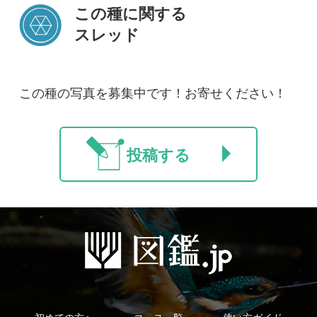
初めての方へ
コース一覧
使い方ガイド
新規会員登録
掲載図鑑一覧
よくある質問
法人・研究機関で
質問・報告掲示板
補足リンク集
ご利用の方へ
マイページ
利用規約
有料会員利用規約
お問い合わせ
プライバ
｜
｜
｜