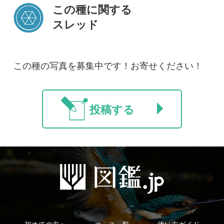
初めての方へ
コース一覧
使い方ガイド
新規会員登録
掲載図鑑一覧
よくある質問
法人・研究機関で
質問・報告掲示板
補足リンク集
ご利用の方へ
マイページ
利用規約
有料会員利用規約
お問い合わせ
プライバ
｜
｜
｜