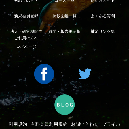
シーについて
特定商取引法に基づく表示
運営会社
インプレスグル
｜
｜
ープ
Copyright ©2016 Yama-kei Publishers co.,Ltd.
An impress Group Company. All rights reserved.