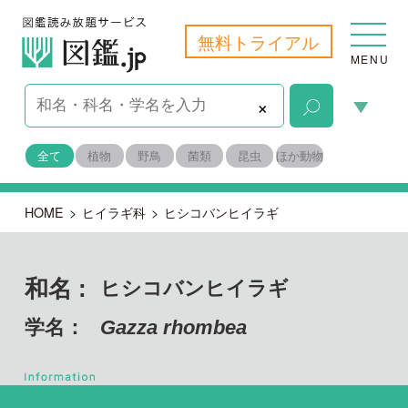
無料トライアル
MENU
×
全て
植物
野鳥
菌類
昆虫
ほか動物
HOME
>
ヒイラギ科
>
ヒシコバンヒイラギ
和名 :
ヒシコバンヒイラギ
学名：
Gazza rhombea
脊索動物門
目名：
スズキ目