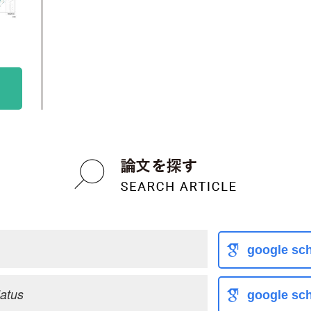
google sch
latus
google sch