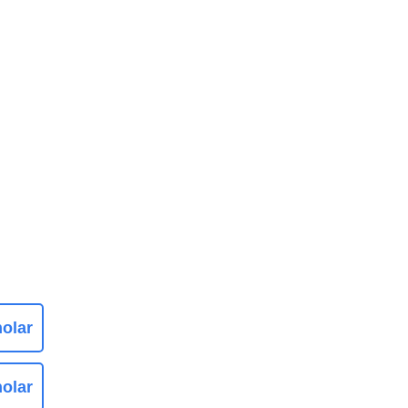
olar
olar