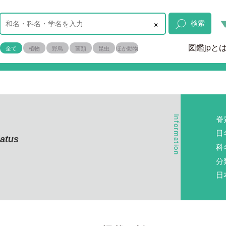
×
検索
図鑑jpと
全て
植物
野鳥
菌類
昆虫
ほか動物
脊
目
latus
科
分
日