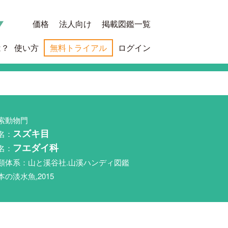
価格
法人向け
掲載図鑑一覧
は？
使い方
無料トライアル
ログイン
索動物門
名：
スズキ目
名：
フエダイ科
類体系：山と溪谷社.山溪ハンディ図鑑
本の淡水魚,2015