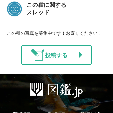
初めての方へ
コース一覧
使い方ガイド
新規会員登録
掲載図鑑一覧
よくある質問
法人・研究機関で
質問・報告掲示板
補足リンク集
ご利用の方へ
マイページ
利用規約
有料会員利用規約
お問い合わせ
プライバ
｜
｜
｜