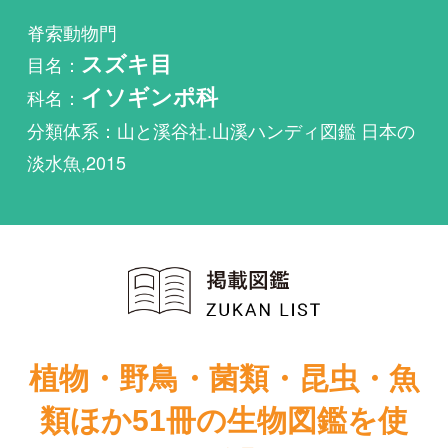
科名：
イソギンポ科
分類体系：山と溪谷社.山溪ハンディ図鑑 日本の
淡水魚,2015
植物・野鳥・菌類・昆虫・魚
類ほか51冊の生物図鑑を使
い放題
まずは無料トライアル
ヒルギギンポが掲載されている図鑑は1件もありま
せん。