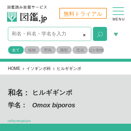
無料トライアル
MENU
×
全て
植物
野鳥
菌類
昆虫
ほか動物
HOME
>
イソギンポ科
>
ヒルギギンポ
和名 :
ヒルギギンポ
学名：
Omox biporos
脊索動物門
目名：
スズキ目