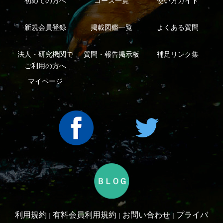
シーについて
特定商取引法に基づく表示
運営会社
インプレスグル
｜
｜
ープ
Copyright ©2016 Yama-kei Publishers co.,Ltd.
An impress Group Company. All rights reserved.