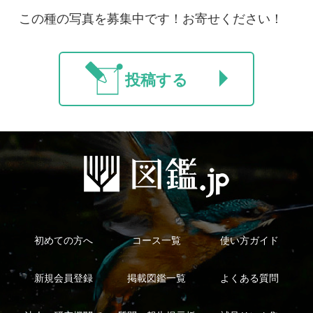
法人・研究機関で
質問・報告掲示板
補足リンク集
ご利用の方へ
マイページ
利用規約
有料会員利用規約
お問い合わせ
プライバ
｜
｜
｜
シーについて
特定商取引法に基づく表示
運営会社
インプレスグル
｜
｜
ープ