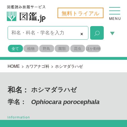
無料トライアル
MENU
×
全て
植物
野鳥
菌類
昆虫
ほか動物
HOME
>
カワアナゴ科
>
ホシマダラハゼ
和名 :
ホシマダラハゼ
学名：
Ophiocara porocephala
脊索動物門
目名：
スズキ目