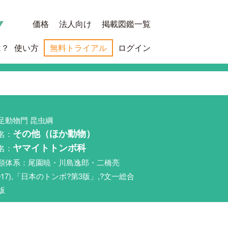
価格
法人向け
掲載図鑑一覧
は？
使い方
無料トライアル
ログイン
足動物門 昆虫綱
名：
その他（ほか動物）
名：
ヤマイトトンボ科
類体系：尾園暁・川島逸郎・二橋亮
2017),「日本のトンボ?第3版」,?文一総合
版