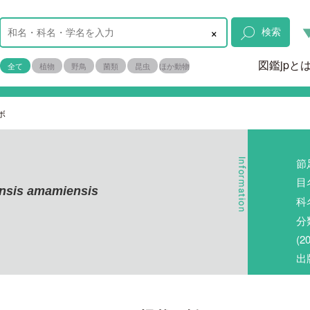
×
検索
図鑑jpと
全て
植物
野鳥
菌類
昆虫
ほか動物
ボ
節
目
nsis amamiensis
科
分
(
出