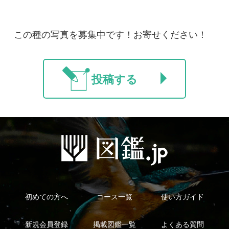
利用規約
有料会員利用規約
お問い合わせ
プライバ
｜
｜
｜
シーについて
特定商取引法に基づく表示
運営会社
インプレスグル
｜
｜
ープ
Copyright ©2016 Yama-kei Publishers co.,Ltd.
An impress Group Company. All rights reserved.