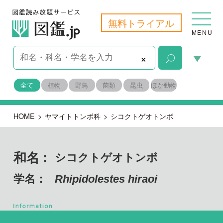
無料トライアル
MENU
×
全て
植物
野鳥
菌類
昆虫
ほか動物
HOME
>
ヤマイトトンボ科
>
シコクトゲオトンボ
和名 :
シコクトゲオトンボ
学名：
Rhipidolestes hiraoi
節足動物門 昆虫綱
目名：
その他（ほか動物）