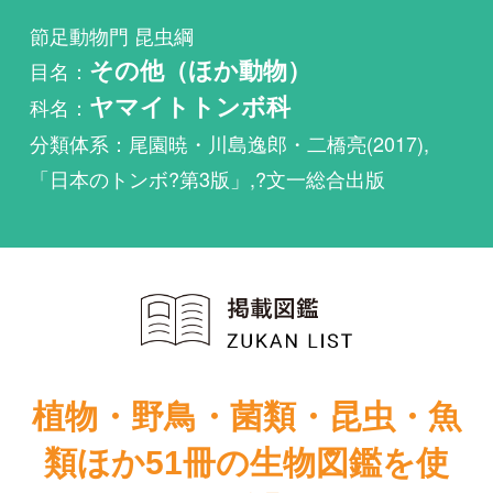
科名：
ヤマイトトンボ科
分類体系：尾園暁・川島逸郎・二橋亮(2017),
「日本のトンボ?第3版」,?文一総合出版
植物・野鳥・菌類・昆虫・魚
類ほか51冊の生物図鑑を使
い放題
まずは無料トライアル
日本産トンボ目
日本産トンボ目
幼虫検索図説
幼虫検索図説