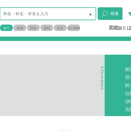
×
検索
図鑑jpと
全て
植物
野鳥
菌類
昆虫
ほか動物
節
目
科
分
(
出