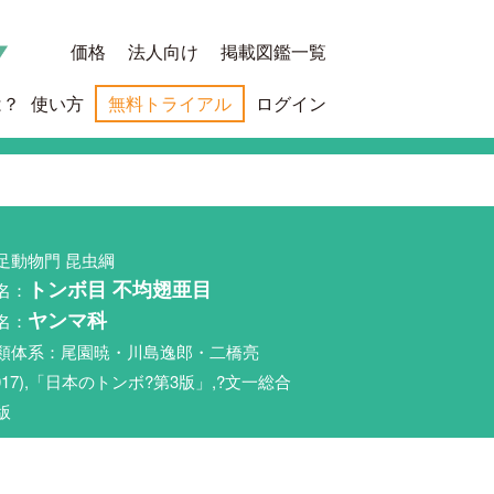
価格
法人向け
掲載図鑑一覧
は？
使い方
無料トライアル
ログイン
足動物門 昆虫綱
名：
トンボ目 不均翅亜目
名：
ヤンマ科
類体系：尾園暁・川島逸郎・二橋亮
2017),「日本のトンボ?第3版」,?文一総合
版