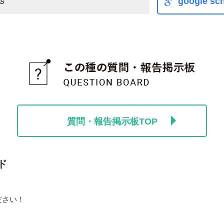
s
google sch
質問・報告掲示板TOP
ド
ださい！