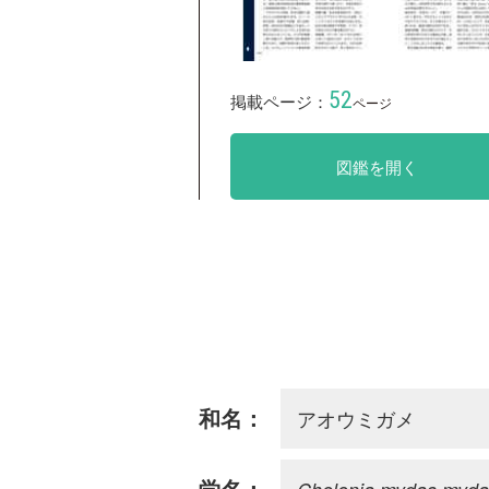
52
掲載ページ：
ページ
図鑑を開く
アオウミガメ
和名：