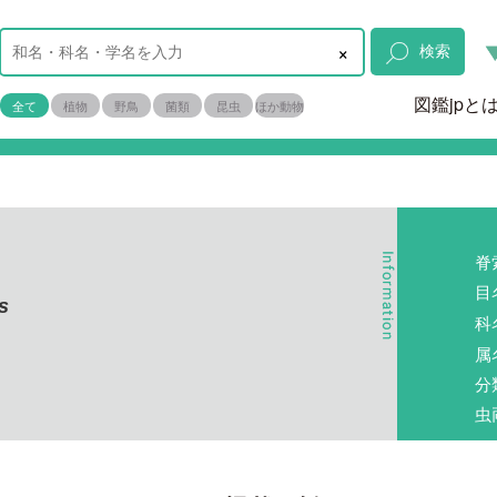
×
検索
図鑑jpと
全て
植物
野鳥
菌類
昆虫
ほか動物
脊
目
s
科
属
分
虫