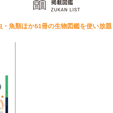
虫・魚類ほか51冊の生物図鑑を使い放題