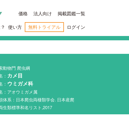
価格
法人向け
掲載図鑑一覧
は？
使い方
無料トライアル
ログイン
索動物門 爬虫綱
名：
カメ目
名：
ウミガメ科
名：アオウミガメ属
類体系：日本爬虫両棲類学会. 日本産爬
両生類標準和名リスト,2017