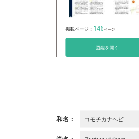
146
掲載ページ：
ページ
図鑑を開く
コモチカナヘビ
和名：