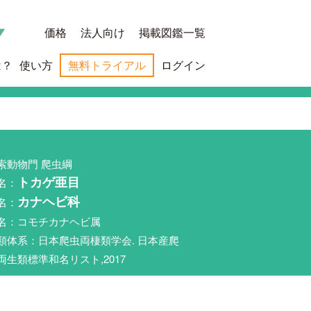
価格
法人向け
掲載図鑑一覧
は？
使い方
無料トライアル
ログイン
索動物門 爬虫綱
名：
トカゲ亜目
名：
カナヘビ科
名：コモチカナヘビ属
類体系：日本爬虫両棲類学会. 日本産爬
両生類標準和名リスト,2017