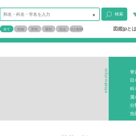
×
検索
図鑑jpと
全て
植物
野鳥
菌類
昆虫
ほか動物
脊
目
科
属
分
虫