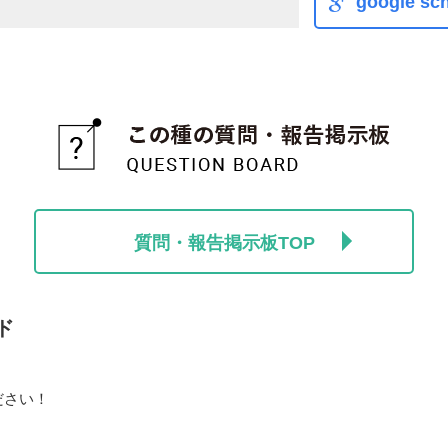
google sch
質問・報告掲示板TOP
ド
ださい！