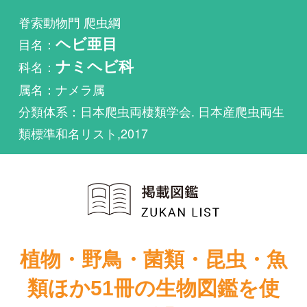
科名：
ナミヘビ科
属名：ナメラ属
分類体系：日本爬虫両棲類学会. 日本産爬虫両生
類標準和名リスト,2017
植物・野鳥・菌類・昆虫・魚
類ほか51冊の生物図鑑を使
い放題
まずは無料トライアル
増補改訂 日本
のカメ・トカ