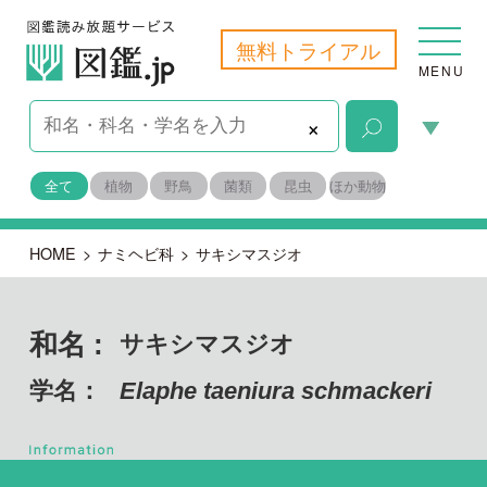
無料トライアル
MENU
×
全て
植物
野鳥
菌類
昆虫
ほか動物
HOME
>
ナミヘビ科
>
サキシマスジオ
和名 :
サキシマスジオ
学名：
Elaphe taeniura schmackeri
脊索動物門 爬虫綱
目名：
ヘビ亜目