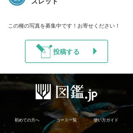
新規会員登録
掲載図鑑一覧
よくある質問
法人・研究機関で
質問・報告掲示板
補足リンク集
ご利用の方へ
マイページ
利用規約
有料会員利用規約
お問い合わせ
プライバ
｜
｜
｜
シーについて
特定商取引法に基づく表示
運営会社
インプレスグル
｜
｜
ープ