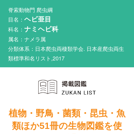
科名：
ナミヘビ科
属名：ナメラ属
分類体系：日本爬虫両棲類学会. 日本産爬虫両生
類標準和名リスト,2017
植物・野鳥・菌類・昆虫・魚
類ほか51冊の生物図鑑を使
い放題
まずは無料トライアル
増補改訂 日本
のカメ・トカ