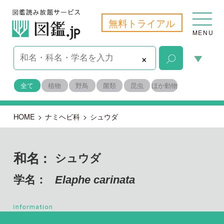
無料トライアル
MENU
×
全て
植物
野鳥
菌類
昆虫
ほか動物
HOME
>
ナミヘビ科
>
シュウダ
和名 :
シュウダ
学名：
Elaphe carinata
脊索動物門 爬虫綱
目名：
ヘビ亜目