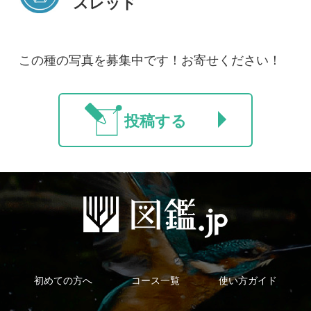
新規会員登録
掲載図鑑一覧
よくある質問
法人・研究機関で
質問・報告掲示板
補足リンク集
ご利用の方へ
マイページ
利用規約
有料会員利用規約
お問い合わせ
プライバ
｜
｜
｜
シーについて
特定商取引法に基づく表示
運営会社
インプレスグル
｜
｜
ープ