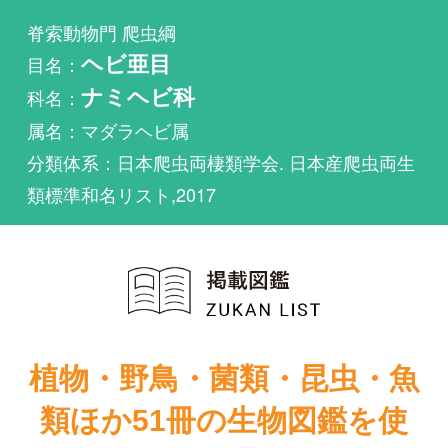
科名：
ナミヘビ科
属名：マダラヘビ属
分類体系：日本爬虫両棲類学会. 日本産爬虫両生
類標準和名リスト,2017
植物・野鳥・菌類・昆虫・魚
類ほか51冊の生物図鑑を使
い放題
まずは無料トライアル
増補改訂 日本
のカメ・トカ