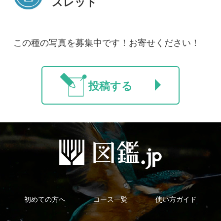
新規会員登録
掲載図鑑一覧
よくある質問
法人・研究機関で
質問・報告掲示板
補足リンク集
ご利用の方へ
マイページ
利用規約
有料会員利用規約
お問い合わせ
プライバ
｜
｜
｜
シーについて
特定商取引法に基づく表示
運営会社
インプレスグル
｜
｜
ープ