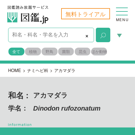
無料トライアル
MENU
×
全て
植物
野鳥
菌類
昆虫
ほか動物
HOME
>
ナミヘビ科
>
アカマダラ
和名 :
アカマダラ
学名：
Dinodon rufozonatum
脊索動物門 爬虫綱
目名：
ヘビ亜目