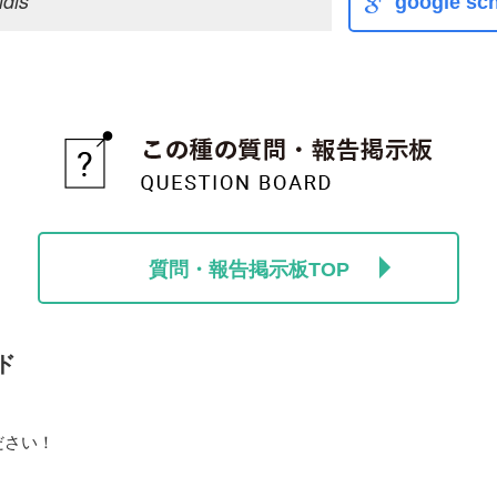
idis
google sch
質問・報告掲示板TOP
ド
ださい！