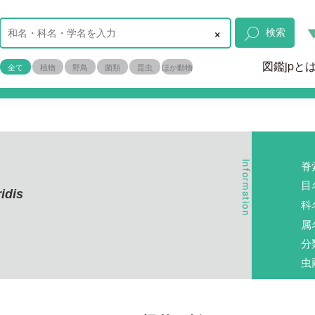
×
検索
図鑑jpと
全て
植物
野鳥
菌類
昆虫
ほか動物
脊
目
idis
科
属
分
虫