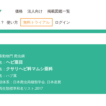
価格
法人向け
掲載図鑑一覧
は？
使い方
無料トライアル
ログイン
索動物門 爬虫綱
名：
ヘビ亜目
名：
クサリヘビ科マムシ亜科
名：ハブ属
類体系：日本爬虫両棲類学会. 日本産爬
両生類標準和名リスト,2017