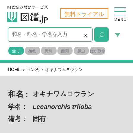
無料トライアル
MENU
×
全て
植物
野鳥
菌類
昆虫
ほか動物
HOME
>
ラン科
>
オキナワムヨウラン
和名 :
オキナワムヨウラン
学名：
Lecanorchis triloba
備考：
固有
目名：
キジカクシ目（クサスギカズラ