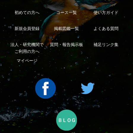
利用規約
有料会員利用規約
お問い合わせ
プライバ
｜
｜
｜
シーについて
特定商取引法に基づく表示
運営会社
インプレスグル
｜
｜
ープ
Copyright ©2016 Yama-kei Publishers co.,Ltd.
An impress Group Company. All rights reserved.