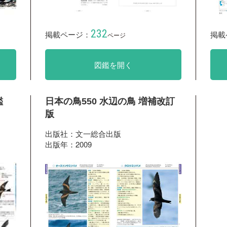
232
掲載ページ：
掲載
ページ
図鑑を開く
鑑
日本の鳥550 水辺の鳥 増補改訂
版
出版社：文一総合出版
出版年：2009