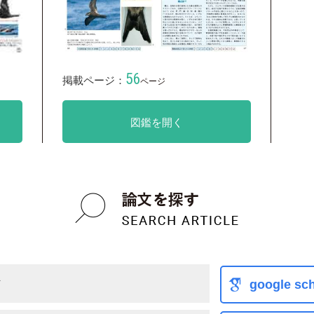
56
掲載ページ：
ページ
図鑑を開く
メ
google sch