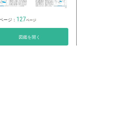
127
ページ：
ページ
図鑑を開く