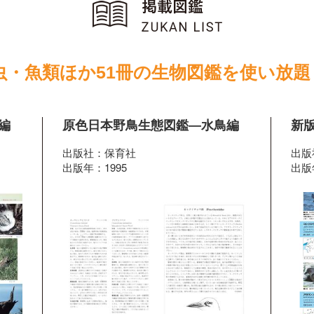
虫・魚類ほか51冊の生物図鑑を使い放題
編
原色日本野鳥生態図鑑―水鳥編
新版
出版社：保育社
出版
出版年：1995
出版