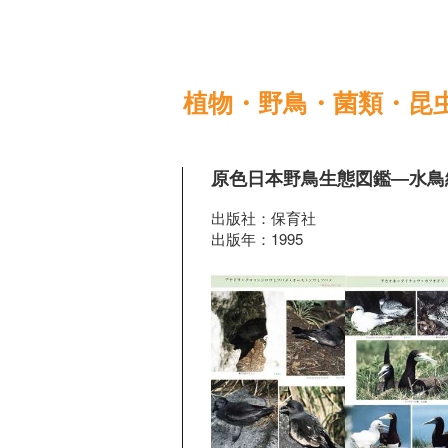
植物・野鳥・菌類・昆
原色日本野鳥生態図鑑―水鳥
出版社：保育社
出版年：1995