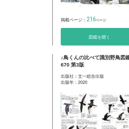
216
掲載ページ：
ページ
図鑑を開く
♪鳥くんの比べて識別野鳥図
670 第3版
出版社：文一総合出版
出版年：2020