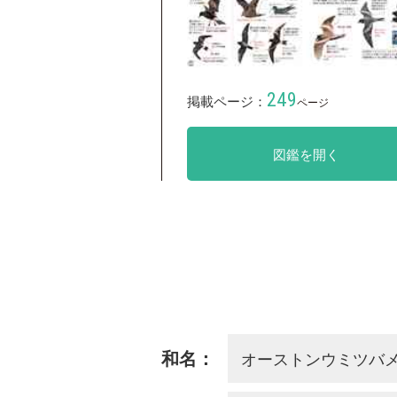
249
掲載ページ：
ページ
図鑑を開く
オーストンウミツバ
和名：