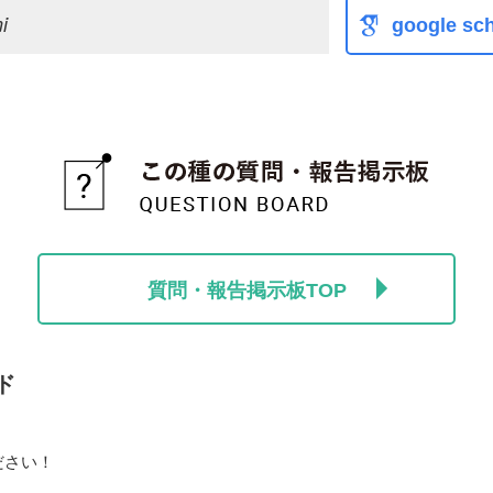
i
google sch
質問・報告掲示板TOP
ド
ださい！