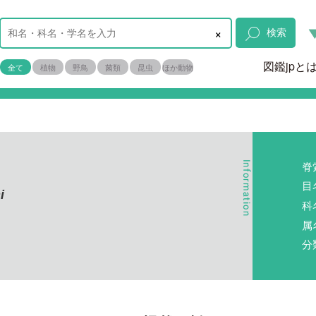
×
検索
図鑑jpと
全て
植物
野鳥
菌類
昆虫
ほか動物
脊
目
i
科
属
分