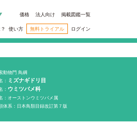
価格
法人向け
掲載図鑑一覧
は？
使い方
無料トライアル
ログイン
索動物門 鳥綱
名：
ミズナギドリ目
名：
ウミツバメ科
名：オーストンウミツバメ属
類体系：日本鳥類目録改訂第７版