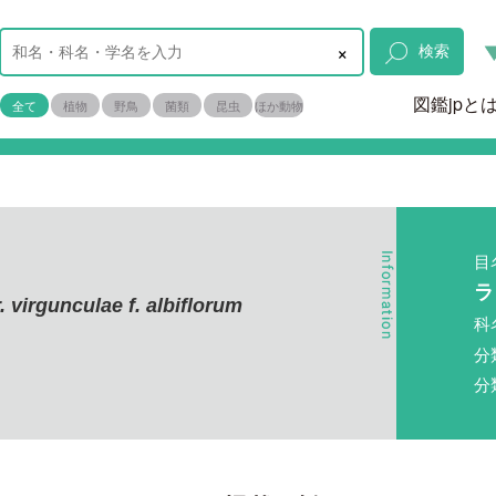
×
検索
図鑑jpと
全て
植物
野鳥
菌類
昆虫
ほか動物
目
ラ
. virgunculae f. albiflorum
科
分
分