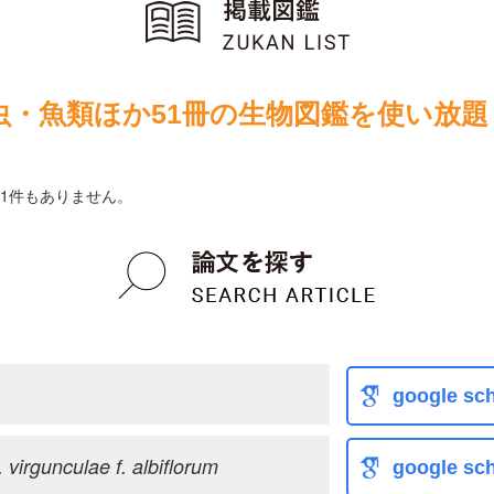
虫・魚類ほか51冊の生物図鑑を使い放題
1件もありません。
google sch
 virgunculae f. albiflorum
google sch