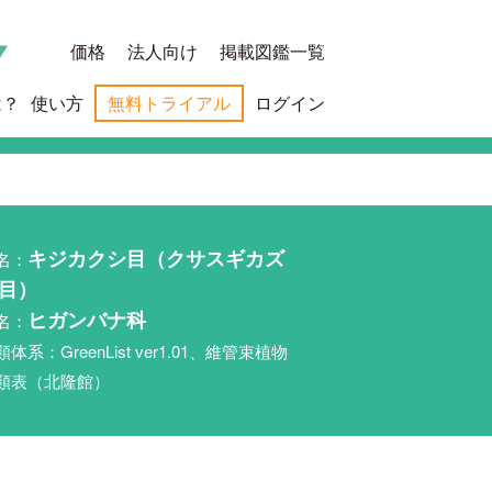
価格
法人向け
掲載図鑑一覧
は？
使い方
無料トライアル
ログイン
名：
キジカクシ目（クサスギカズ
目）
名：
ヒガンバナ科
類体系：GreenList ver1.01、維管束植物
類表（北隆館）