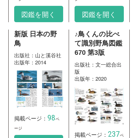
98
掲載ページ：
ペ
ージ
237
掲載ページ：
ペ
図鑑を開く
ージ
図鑑を開く
日本の鳥550 水
辺の鳥 増補改
訂版
出版社：文一総合出
版
出版年：2009