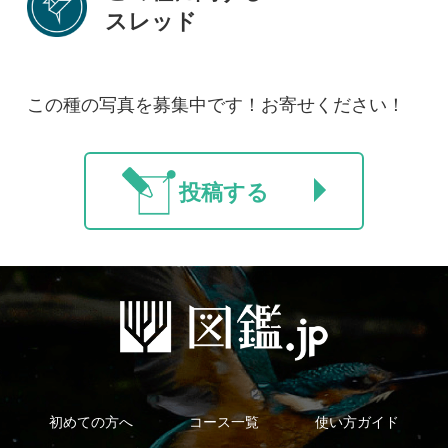
利用規約
有料会員利用規約
お問い合わせ
プライバ
｜
｜
｜
シーについて
特定商取引法に基づく表示
運営会社
インプレスグル
｜
｜
ープ
Copyright ©2016 Yama-kei Publishers co.,Ltd.
An impress Group Company. All rights reserved.