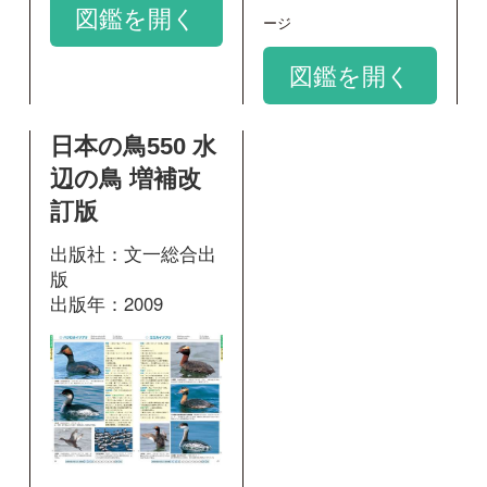
25
掲載ページ：
ペ
ージ
図鑑を開く
和名：
ミミカイツブリ
google scholar