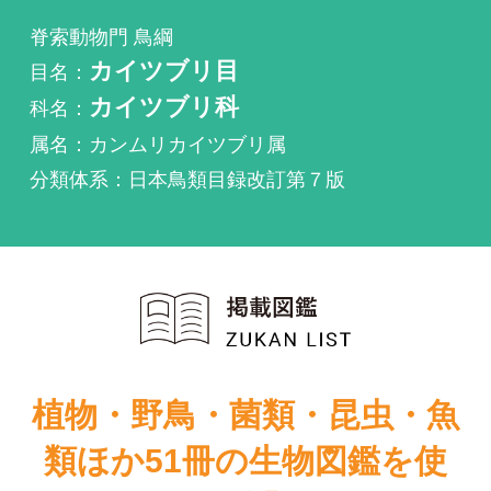
科名：
カイツブリ科
属名：カンムリカイツブリ属
分類体系：日本鳥類目録改訂第７版
植物・野鳥・菌類・昆虫・魚
類ほか51冊の生物図鑑を使
い放題
まずは無料トライアル
原色日本野鳥生
原色日本野鳥生
態図鑑―水鳥編
態図鑑―水鳥編