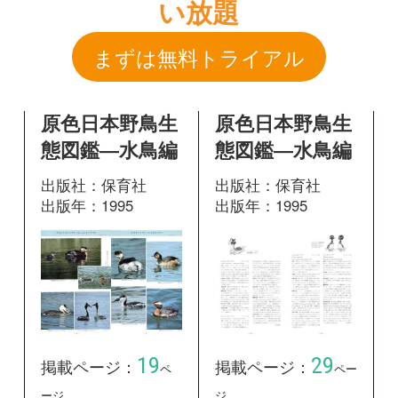
出版社：保育社
出版社：保育社
出版年：1995
出版年：1995
19
29
掲載ページ：
掲載ページ：
ペ
ペー
ージ
ジ
図鑑を開く
図鑑を開く
新版 日本の野
♪鳥くんの比べ
鳥
て識別野鳥図鑑
670 第3版
出版社：山と溪谷社
出版年：2014
出版社：文一総合出
版
出版年：2020