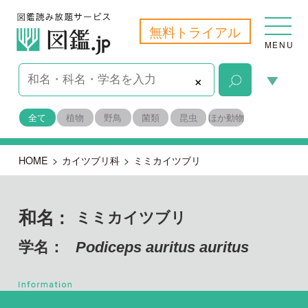
無料トライアル
MENU
×
全て
植物
野鳥
菌類
昆虫
ほか動物
HOME
>
カイツブリ科
>
ミミカイツブリ
和名 :
ミミカイツブリ
学名：
Podiceps auritus auritus
脊索動物門 鳥綱
目名：
カイツブリ目